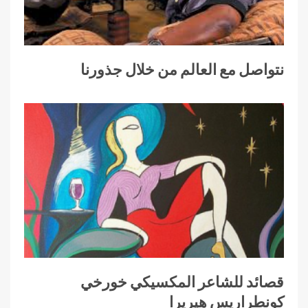
نتواصل مع العالم من خلال جذورنا
قصائد للشاعر المكسيكي خورخي
كونطراريس هيريرا