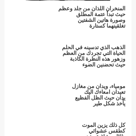
المنخران اللذان من جلد وعظم
حيث تبدأ عتمة المطلق
وصورة هاتين الشفتين
تغلقينهما كستارة
الذهب الذي تدسينه في الحلم
الحياة التي تجردك من العظم
وزهور هذه النظرة الكاذبة
حيث تحضنين الضوء
مومياء، ويدان من مغازل
تعيدان امعاءك اليك
يدان حيث الظل الفظيع
يأخذ شكل طير
كل ذلك يزين الموت
كطقس عشوائي