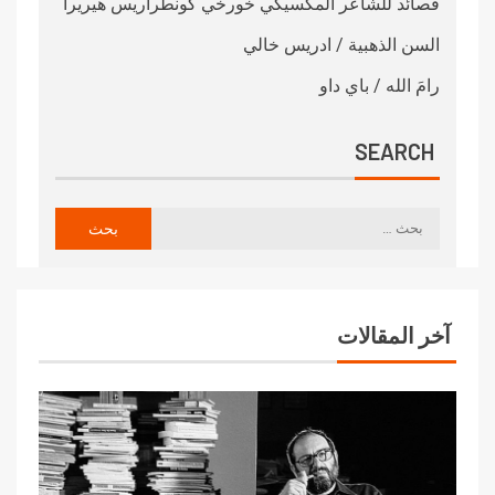
قصائد للشاعر المكسيكي خورخي كونطراريس هيريرا
السن الذهبية / ادريس خالي
رامَ الله / باي داو
SEARCH
آخر المقالات