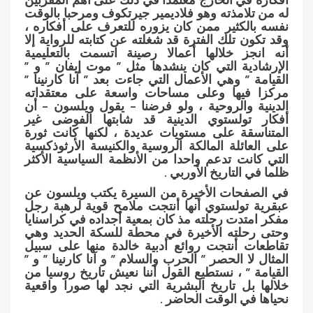
له من تلامذته وهو فلاديمير جيرتكوف ومرحبا بالوقت
نفسه بالكثير ممن كان يزوره للتعرف على أفكاره ،
وقد تكون تلك الفترة قد شغلته عن كتابته للرواية إلا
أنه انجز خلالها أعمالا رصينة اتسمت بالتعليمية
الإرشادية التي كان ينشدها مثل ” موت إيفان ” و ”
القيامة ” وهي الأعمال التي جاءت بعد ” آنا كارنينا ”
مركزا فيها وعلى مساحات واسعة على معتقداته
الدينية والروحية ، ولو فرضنا – يقول ويلسون – أن
أفكار تولستوي الدينية قد شابتها الفوضى غير
المتناسقة على مستويات عديدة ، لكنها كانت ثورة
على العائلة المالكة الروسية والكنيسة الأرثوذكسية
التي كانت تدعم واحدا من الأنظمة السياسية الأكثر
ظلما في التاريخ الأوربي .
في الصفحات الأخيرة من السيرة يكتب ويلسون عن
عبقرية تولستوي أنها أنتجت ملامح قوية لرهبة رجل
مفكر امتدت رحلته مذ كان بمعية أجداده في كراسنايا
وحتى رحلته الأخيرة في محطة للسكة الحديد وهي
تقاطعات أنتجت روائع أدبية خالدة منها على سبيل
المثال لا الحصر ” الحرب والسلام ” و آنا كارنينا ” و ”
القيامة ” ، نستطيع القول أننا نعيش تاريخ روسيا من
خلالها بل تاريخ البشرية التي نجد لها صورا واقعية
نحياها في الوقت الحاضر .