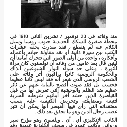
منذ وفاته في 20 نوفمبر / تشرين الثاني 1910 في
محطة صغيرة للسكك الحديدية جنوب روسيا وسيل
الكلام عنه لم ينقطع ، فقد صدرت بحقه عشرات
الكتب بين سيرة ذاتية أو نقد متناولة حياته وأعماله
وأفكاره ، واحدة من أولى الصور الني تتحرك أمامنا أن
لينين قال بعد عامين من وفاته أن تولستوي كان مرآة
للثورة ، وعلى حد سواء الثوار الشيوعيين آنذاك
والحكومة الروسية كانوا يراقبون أثر وفاته على
الشعب الروسي الذي شعر أنه فقد ليس كاتبا عظيما
فحسب بل فقد صوت أفصح بالنيابة عنهم عن ثائر
عظيم ضد الظلم والوحشية التي تعرض لها من قبل
القياصرة الذين حشد آخر أبنائهم شرطته السرية
لتتبعه ومضايقته وتحريض الكنيسة عليه بسبب
معتقداته التي رأى فيها القيصر أنها يمكن أن تثير
غضب رجال الدين وهو ما تحقق بعد ذلك .
الكاتب الإنكليزي أي . أن . ويلسون وهو مؤرخ سير
وروائي وكاتب عمود في صحف انكليزية عديدة وقد