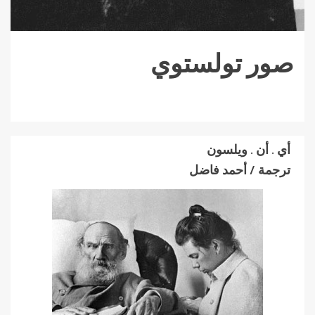
صور تولستوي
أي . أن . ويلسون
ترجمة / أحمد فاضل