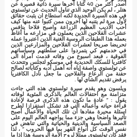
أصدر أكثر من 40 كتابا آخرها سيرة ذاتية قصيرة عن
هتلر ، لم يكن الوحيد الذي تناول الحديث عن تولستوي
في هذه السيرة الجديدة لكنه استطاع ان يثبت حقائق
لأول مرة لم يتنبه لها آخرون ممن كتبوا عنه منها كيف
أحب الأديب العظيم الزراعة واصبح فلاحا ينافس
عشرات الفلاحين الذين يعملون في مزارعه ما أغاظ
بعمله هذا الطبقات الروسية الغنية الذين اعتبروا عمله
تحريضا صريحا لعشرات الفلاحين والمزارعين الذين
في خدمتهم كي يتمردوا على سلطتهم وسياساتهم
الفوقية ، فبعد اسبوع من وفاته قدمت امرأة الى
كافتريا للسكك الحديدية في موسكو لتجلس وتتحدث
عن تولستوي واصفة إياه أنه أهمل أدبه وكتاباته لصالح
حفنة من الرعاع والفلاحين ما جعل نادل الكافتريا
يرفض تقديم الشاي لها .
ويلسون وهو يقدم سيرة تولستوي هذه التي جاءت
متزامنة مع احتفالات العالم بالذكرى المئوية لوفاته
يقول : ” عادة ما تكون هذه الذكرى فرصة لإعادة
قراءة حياته وأعماله التي قد تشكل استفزازا لطرح
اسئلة محيرة مفادها أن تلك الحياة والأعمال أصبح
تأثيرها واضحا وهي جزء مما يواجهه العالم اليوم على
الصعد السياسية والدينية والحياتية والتي تناهض في
نفس الوقت كل أنواع القهر بما فيها الحروب ” ، لذا
فقد كان تولستوي ممثلا لروح الأمة الروسية هذا إذا ما