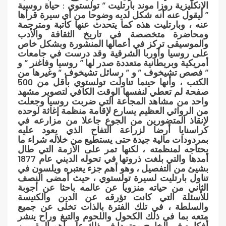
الإنكليزية روزا موند بارتليت ” تولستوي : حياة روسية
” ليقول عنه أنه شكل لديه وضوحا من أي سيرة قرأها
عنه ، وبارتليت هذه كما يتحدث عنها كاتبة ومترجمة
ومحاضرة متخصصة في تاريخ الثقافة والأدب
والموسيقى تركز في أعمالها المنشورة وبشكل خاص
على روسيا وأوربا الشرقية وقد درست في جامعات
أمريكية وبريطانية متعددة صدر لها ” روسيا وفاغنر ” و
” فصص تشيخوف ” و ” رسائل تشيخوف ” وغيرها من
الكتب ، وأنها حينما تناولت تولستوي بأقل من 500
صفحة لم تعطي لنفسها الوقت الكافي لتصوير مشهد
واحد من مشاهد المجاعة التي ضربت روسيا وجعلت
من الروائي العظيم يسارع لإقامة منظمة إغاثة لوحده
لإنقاذ المتضورين من الجوع جاعلا من مزارعه في
كراسنايا أرضا لزراعة التفاح الذي يعود عليه
بمردودات مالية جيدة حتى يستطيع من خلاله شراء ما
يحتاجه لمنظمته ، لكنها تمر على الأزمة التي طال
أمدها والتي بلغت ذروتها في تحوله الديني عام 1877
بشيئ من التفصيل ، وهو أهم جزء يعتبره ويلسون في
تناول بارتليت لسيرة تولستوي ، حيث أمضى النصف
الثاني من حياته منزويا عن عالمه باحثا عن أجوبة
للأسئلة التي كانت تؤرقه عن الدين والكنيسة
والسلطة ، في تلك الفترة بالذات تخلى عن جميع
متعه بما في ذلك الكحول واللحوم والتبغ وراح ينشر
أفكاره في الخارج معتمدا في ذلك على أهم المقربين