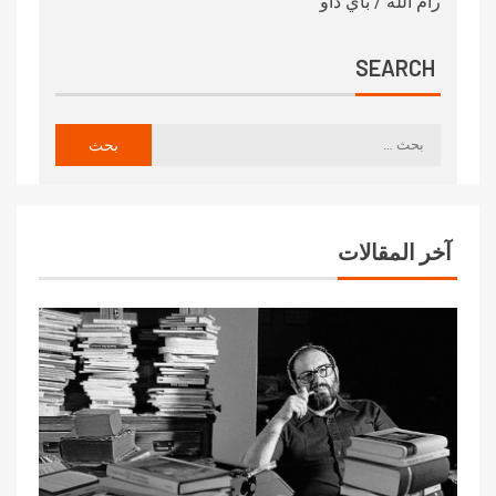
رامَ الله / باي داو
SEARCH
آخر المقالات