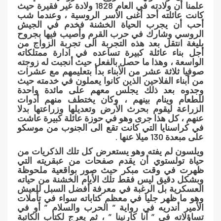
علمنا أن ولادته في العام 1828 ولادة غير فقيرة حيث
كانت عائلته أحد أغنى الأسر الروسية ، وعندما شب
أحب أن يجرب الحياة الخشنة فخدم في الجيش
الروسي وشارك في حرب القرم وأصيب فيها بجروح
بليغة انتقل بعد هذه التجربة الى تجربة الزواج من
أجل بناء عائلة كبيرة تساعده في ادارة ممتلكاته
الواسعة ، وهذا ما حصل بالفعل حيث أنجبت له زوجته
صوفيا ثلاثة عشر من الأبناء بدأ بتعليمهم مع عشرات
من أبناء الفلاحين الذين كانوا يعملون في خدمته حيث
وجدوه بعد ذلك يجلس معهم على مائدة واحدة
للطعام وينام بينهم ، وكان يختطف منهم أدوات
الزراعة ليقوم بحرث الأرض وتعديلها وزراعتها بدلا
عنهم ، كل هذا جرى وهو في حوزة عائلة كبيرة عاشت
في كراسنايا التي كانت تقع الى الجنوب من موسكو
على مبعدة 130 ميلا عنها .
ويلسون لم يفته وهو يستعرض كل تلك الذكريات من
حياة تولستوي أن يقدم صفحات من عبقريته التي
ظهرت في وقت مبكر حيث صور بواقعية ملحوظة
وبشكل دقيق ليس فقط تلك الأيام الخشنة من حياته
العسكرية بل الرغبة في معرفة أفضل السبل للعيش
وهو ما ظهر جليا في معظم كتاباته سواء في تأملات
الأمير أندريه في رواية ” الحرب والسلام ” أو في
تساؤلاته في ” آنا كارنينا ” ، ثم يعرج لكتاب الكاتبة