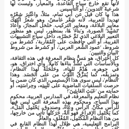
لأنها تقع خارجَ سياج القاعدة، والمعيار، وليست لها
شرعيةَ ‘التدوين’، أو التأسيس.
هذا ما كان قيلَ عن أبي تمام، مثلاً، واعْتُبِرَ شِعْرُه
تهديداً للعربية، لأنه شِعْر غامضٌ، وهو شعرٌ انْتَهَكَ
معايير البلاغة، ومعايير التركيب. خلخل المجازَ، وأعادَ
‘تَشيِْيدَ’ الصورة، و’بناءَ’ هَا، بمنظور، ليس هو منظور
التعبير البلاغي الذي تَمَّ حَصْرُه، داخل سياج التشبيهات
القريبة، أو التي حافظت على ‘المُقاربة’، كشرط من
شروط، ‘عمود الشِّعر العربي’، أو كشرط من شروط
‘البيان والتبيين’.
كل اخْتِراق، هو مَسٌّ بنظام المعرفة في هذه الثقافة،
وبالأساسات التي تَشُدُّ بناءَها كاملاً. وأي اختراق، هو،
في جوهره، هَدْمٌ للبناء، وحَلْحَلَةٌ لهذا ‘النظام’،
وتمزيقُه، كما يُمَزَّقُ الثَّوْبُ من على الجَسَد. وهذا
‘النظام’، ليس سوى هذا الإبستيمي، الذي كان ضمن ما
حرصت السلفيات الماضوية على تَثْبِيتِه، وحِراسَتِه، أو
حمايته من ‘عَبَثِ العَابِثِينَ’!
نظام التعليم والمعرفة، في المدارس العربية، محكوم
بهذا السياج، ومحكوم بهذه المعرفة التي ليس فيها
للرأس مكانٌ. الرأس وِعَاءٌ، وصندوق، يَحْتَمِل المَلْء،
كما يَحْتَمِل الإفراغ. فهو آلةٌ، حَرَكتُها تأتي من خارجِها،
من هذا النظام المُكْتَمِل، المُغْلَق، والعامِّ.
البرامج التعليمية، هي ظِلال لهذا النظام القابع في