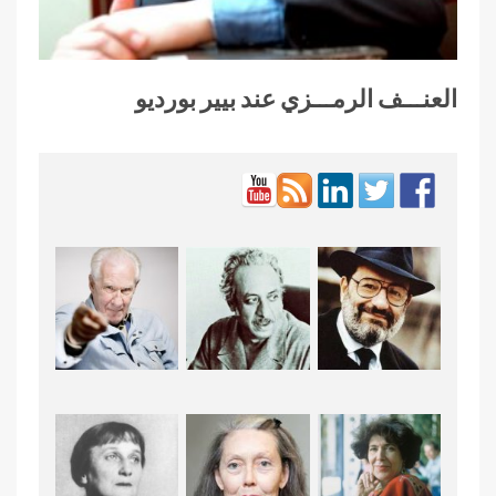
العنـــف الرمـــزي عند بيير بورديو