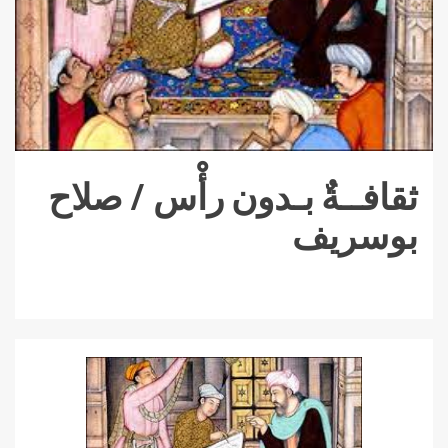
ثقافــةٌ بـدون رأْس / صلاح
بوسريف