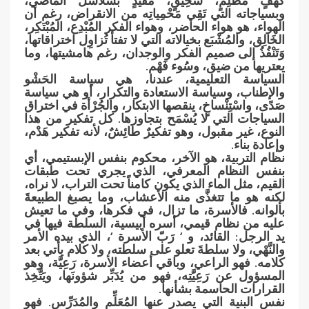
كَهْفٍ مُظْلِمٍ، سَحِيقٍ، مُقَيَّدٍ بسلاسل الماضي،
وبسياجاته التي تَقِي مَحْمِياتِه من الانقراض، رغم أن
الهواء، هو هواء الحاضر، وهواء الفكر المُبْدِع، المُبْتَكِر،
الخَالِق، والمُشْبَع بخيالاته التي لا تفتأ تُزاوِل اختراقاتها،
وَتَنْفُذُ إلى صميم الفكر والوجدان، رغم هامشيتها، وما
يعتريها من ضيق، وسُوء فَهْم.
السياسة التعليمية، عندنا، هي سياسة الحَشْو
والإطناب، وسياسة الاستعادة والتكرار، أو هي سياسة
صَدًى، واسْتِنْساخٍ، ينقصها الابتكار، والجُرْأة في اختراق
السياجات التي لا يُسْمَح بتجاوزها. كل تفكير من هذا
النوع، غير مقبول، وهو تفكيرٌ طائِشٌ، لأنه تفكير هَدْم،
وإعادة بناء.
نظام التربية، هو الآخر، محكوم بنفس الإبستيمي، أي
بنفس النظام المعرفي، الذي يجري تحت طبقات
القيم، مثل الماء الذي يكون كامناً تحت التراب، لا نراه،
لكنه هو ما تتغذَّى منه الأعشاب، وما يصبغ الطبيعةَ
بألوانه. فالأسرة، ما تزال، في فكرها، وفي ما تعيش
عليه من نظام قيمي، أسره أبيسية، السلطة فيها في
يد الرجل: القائد، و ‘ رَبّ الأسرة ‘، الذي بيده الأمر
والنَّهْي، ولا سلطةَ تعلو على سلطته، ولا كلام يأتي بعد
كلامه. فهو الراعي، وباقي أعضاء الأسرة، رَعِيَّة، وهو
المسؤول عن رَعِيَّتِه، فهو من يُدَبِّر شؤونَها، ويَتَّخِذ
القرارات الحاسمة بشأنها.
نفس البنية التي يصدر عنها المُعَلِّم والمُدَرِّس. فهو