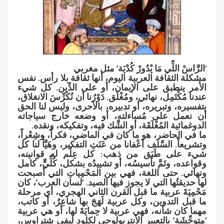
‘الرَّاسْ اللِّي مَا يْدُورْ كُدْيَة’ مثل مغربي
مشكلة الثقافة العربية اليوم، أنها ثقافة بلا رأس. نفس
الأمر ينطبق على الإيمان، أو على الدِّين. كل شيء
عندنا مُكْتَمِل، نهائي، ومُغْلَق. دَوْرُنا أن نُكَرِّسَ الانغلاق،
بتفسيره، وتبريره، أو تدبيره، بالأحرى، وليس لنا الحق
أن نعمل على مُساءلته، أو وضعه خارج سياجاته
الدوغمائية المُغْلَقَة، أو الشَّك فيه، وتفكيكه، ونقده.
ما في الحاضر، هو ما كان في الماضي، فكراً، وشِعْراً،
وتشريعاً. السَّلَف أعْفانا من عَنَتِ التفكير، وهَيَّأَ لنا كل
شيء على طَبَق من ذهب: كل عِلْم له قوانينه،
وقواعده، وتَمَّ تأسيسُه، أو تشييدُه بشكل، كُلِّيٍّ، كامل
ونهائي. حتى اللغة، فهي بين المَحْمِياتِ التي أصبحت
لها حديقتُها التي لا يجوز فيها الصيد. ‘لسان العرب’، كان
مَحْمِيَةَ عربية ما قبل القرن الثاني الهجري، أي مرحلة
ما قبل التدوين، وكل عربية لَهَجَ بها شاعِرٌ، أو كاتب،
مهما كان شأنه، فهي عربية لا حِمايَةَ لها، أو هي عربية
‘متوحِّشَة’ بالتعبير الأنتربولوجي لكلود ليفي شتراوس،