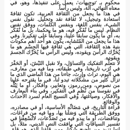
محكوم بـ ‘توجيهات’، يعمل على تنفيذها، وهو، في
معناه النهائي، آلة، وليس رأساً.
في هذا ما يجعل من الثقافة العربية، تكون ثقافةَ
استعادة وتبجيل، لا ثقافة نقد وتحليل. نقول نفس
الشيء، بنفس اللغة، وبنفس الكلمات، ووفق نفس
النظام. ليس ما نُفَكِّر فيه، هو ما يحكمنا، بل ما نُفَكِّر
به، أي ما يكون سابقاً علينا، وسابقاً على تفكيرنا. وفي
هذا ما يجعل من المُتَشابِه، يكون هو أحد أهم مكونات
بنية هذه الثقافة، التي هي ثقافة فيها الجِسْم هو ما
يُحَرِّك الرأسَ ويقوده، وليس الرأس ما يُحَرِّك الجسمَ
ويقوده.
لا نتعلَّم التفكيك والتساؤل، ولا نقبل النَبْشَ، أو الحَفْرَ
في تُرَب تاريخنا، وفي طبقاته، وما فيه من معارف،
هي اليوم، تراث وإرث، جاءنا من هذا الماضي الذي ما
تزال كثير من مشكلاته تبدو لنا، في ما يقترحه علينا
من نصوص، ومن رموز، وتعابير، وأفكار، أو ما يَبُثُّه
في نفوسنا من نُظُمٍ في التفكير، وفي بناء المعارف
والأفكار، وصياغتها، وفي النسيج العام لسرد الأحداث
والوقائع.
قراءة التاريخ، في مَضَانِّه الأساسية، أو في مصادره،
ووفق الطريقة التي وَصَلَنا بها، وما فيه من فراغات،
وتناقضات، أو ما يبدو فيه من تَصَدُّعات، لاتُسْعِفُنا في
تفسير السياقات التي رافقت النص الديني، مثلاً، بل
إنها تزيد من تأجيج شَكِّنا، ومن قلقنا الذي هو قلق