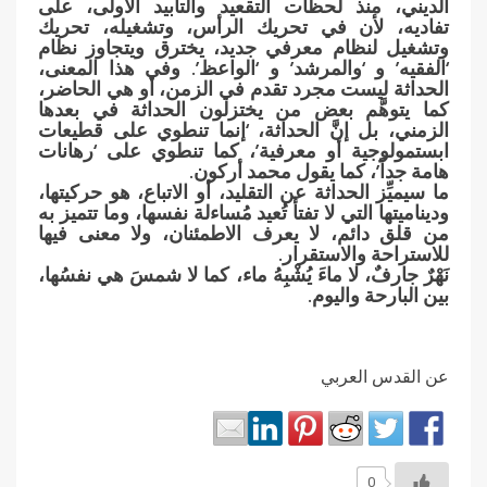
الديني، منذ لحظات التقعيد والتأبيد الأولى، على
تفاديه، لأن في تحريك الرأس، وتشغيله، تحريك
وتشغيل لنظام معرفي جديد، يخترق ويتجاوز نظام
‘الفقيه’ و ‘والمرشد’ و ‘الواعظ’. وفي هذا المعنى،
الحداثة ليست مجرد تقدم في الزمن، أو هي الحاضر،
كما يتوهَّم بعض من يختزلون الحداثة في بعدها
الزمني، بل إنَّ الحداثة، ‘إنما تنطوي على قطيعات
ابستمولوجية أو معرفية’، كما تنطوي على ‘رهانات
هامة جداً’، كما يقول محمد أركون.
ما سيميِّز الحداثة عن التقليد، أو الاتباع، هو حركيتها،
وديناميتها التي لا تفتأ تُعيد مُساءلة نفسها، وما تتميز به
من قلق دائم، لا يعرف الاطمئنان، ولا معنى فيها
للاستراحة والاستقرار.
نَهْرٌ جارفٌ، لا ماءَ يُشْبِهُ ماء، كما لا شمسَ هي نفسُها،
بين البارحة واليوم.
عن القدس العربي
0