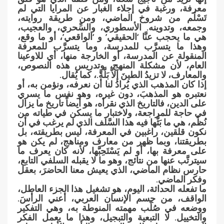
معرفة، ورغبة في إجلاء الغبار عن المرايا التي لم
تَسْلَم من شروخ الماضي، ومن طريقة روايته،
وجمعه، وتدوينه. الأسطوري، والسِّحري، والعجيب،
هي ما يحجب عنَّا ‘الحقيقي’ و ‘الواقعي’، أو ما وقع،
وهذا ما يتسرَّب للمدرسة، وما يتسرَّب للمعرفة
المنقولة عن المدرسة، أو الخارجة منها، أي للاوعينا
العام، لأن مشكلة المنهج، وتدريس هذه النصوص،
والمعارف، لا تزيدُ الطينَ إلاَّ بَلَّةً.، كما يُقال.
إذا كان المذهب الذي يُرادُ لنا أن نعرفه، ونؤمن به، أو
نعتبره هو المذهبَ، دون غيره، وهو نفس ما يسري
على الدين، فالتاريخ الذي نقرأه، هو أيضاً تاريخ ما يزال
في حاجة للمراجعة، ولاختبار ما يسكن في طياته من
نُظُم، هي ما بَثَّها فيه هذا السَّلَف الذي لم يرغب في أن
نكون قلقين، راغبين في المعرفة، ليس بطريقته، بل
بطريقتنا، وبما ظهر من معارف ومناهج، لم يكن هو
على معرفة بها، أو لم يَسْتَحِبَّها، لأنه كان يعرف ما
سيترتَّب عنها من نتائج، وهو ما لا يقبله السلفي التابع،
حارس نظام الماضي، الذي يعيش معنا الحاضرَ، بعقل
وفكر الماضي.
ما تفعله الحداثة، اليوم، هو تشغيل هذا الجزء العاطل،
الواقف، من جسم الإنسان العربي، أعني الرأسَ.
ووضعه في صُلْب مهمته المنوطة به، وهي التفكير
والتخييل. لا التبعية والتبجيل، وهذا ما يعمل الفكر