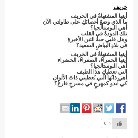
خريف
أيتها المشتهاةُ في الخريف
ما الذي وضعَ أغصانَكِ على طاولتي الآن
أهي النوستالجيا؟
تلك الدودةُ في القلب
وهل قلبي حبةُ التين الأخيرةِ
في بلادِ البياضِ السعيد؟
أيتها المشتهاةُ في الخريف
أيتها الحمراءُ، الصفراءُ، الخضراء
أهي النوستالجيا؟
التي تعطيكِ هذا الطيف
أهي ذاتُها التي تُعطيني ذاتَ الألوان
كي أبدو كمهرجٍ في مسرحٍ فارغ؟
0