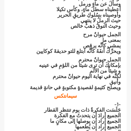
وسأَلَ عن ماءٍ ورمل
أعطيناه سطلَ ماءٍ، وكأس تكيلا
وأوصيناه بسُلوكِ طريقِ الحرير
حيث الرملُ لا ينتهي
وحيث النوقُ ذهبٌ خالص
الجمل حيوانٌ مرح
بمعنى ما
يمشي كأنَّه يرقص
ويحرِّكُ أنفَهُ كأنَّه ابتلع للتو حديقةَ كوكايين
الجمل حيوانٌ محترم
بإمكانكَ أن ترى شيئا من اللؤمِ في عينيه
و شيئاً من الألم
لكنَّه في نهاية اليوم حيوانٌ محترم
وأنيق
ويصلح كثيمةٍ لقصيدةٍ مكتوبةٍ في حانةٍ قديمة
سيمانتكس
-1-
جَلَسَت الفكرةُ ذات يوم تنتظر القطار
الجميع أرادَ أن يتحدثَ مع الفكرة
الجميع أراد أن يوصلها إلى مكانٍ ما
الجميع أراد أن يُطعمها