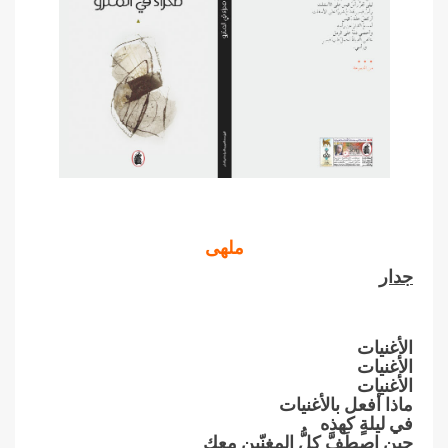
ملهى
جدار
الأغنيات
الأغنيات
الأغنيات
ماذا أفعل بالأغنيات
في ليلةٍ كهذه
حين اصطَفَّ كلُّ المغنّين معكِ