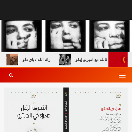
كتب – مقابلة مع امبرتو إيكو
رامَ الله / باي داو
السن