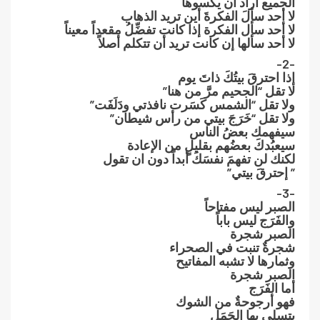
الجميع أراد أن يكسوها
لا أحد سألَ الفكرةَ أين تريد الذهاب
لا أحد سأل الفكرة إذا كانت تفضِّلُ مقعداً معيناً
لا أحد سألها إن كانت تريد أن تتكلم أصلاً
-2-
إذا احترقَ بيتُكَ ذاتَ يوم
لا تقل “الجحيم مرَّ من هنا”
ولا تقل “الشمس كَسَرت نافذتي ودَلَفَت”
ولا تقل “خَرَجَ بيتي من رأس شيطان”
سيفهمك بعضُ الناس
سيعبُدكَ بعضُهم بقليلٍ من الإعادة
لكنك لن تفهمَ نفسَكَ أبداً دون ان تقول
” إحترقَ بيتي”
-3-
الصبر ليس مفتاحاً
والفَرَج ليس باباً
الصبر شجرة
شجرةٌ تنبت في الصحراء
وثمارها لا تشبه المفاتيح
الصبر شجرة
أما الفَرَج
فهو أرجوحةٌ من الشوك
يتسلى بها الجَمَل