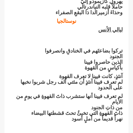
يهرول كازيمودو إليّ
حاملاً قلبه النياندرتالي
وحذاءَ أزميرالدا ذا البقعِ الصفراء
نوستالجيا
ليالي الأنس
تركوا بضاعتَهم في الخنادقِ وانصرفوا
الجنود
الذين حاصروا فيينا
بأكياسٍ من القهوة
آنئذٍ، كانت فيينا لا تعرف القهوة
لم تعرف فيينا آنئذٍ أن مئتي ألف رجل شربوا نخبها
على الحدود
لم تعرف فيينا أنها ستشرب ذاتَ القهوةِ في يومٍ من
الأيام
من ذاتِ الجنود
ذاتَ القهوةِ التي تخبئُ تحتَ قشطتها البيضاء
نهراً قديماً من أملٍ أسود