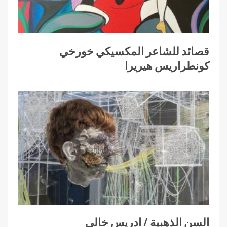
قصائد للشاعر المكسيكي خورخي
كونطراريس هيريرا
السن الذهبية / ادريس خالي