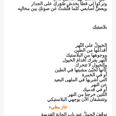
وتركوا لي قطاً يخدش صُوَركِ على الجدار
ويعضُّ أصابعي كلما فتَّشتُ عن صوتكِ بين مخالبِه
بلاستيك
الخيولُ على النّهر
أقدامُها من الطين
ووجوهها من البلاستيك
النهر يفرك أقدامَ الخيول
والخيول لا تتحرك
كأنها تُخبّئ مشيتها في الطين
أو في الخمرة
التي أشربها في الملهى البعيد
عن النهر
أو في قدميك
اللتين خرجتا من النهر
وتتنشفان الآن بوجهي البلاستيكي
جاز بطيء
توقَفَ الجملُ عند باب الحانةِ القديمة