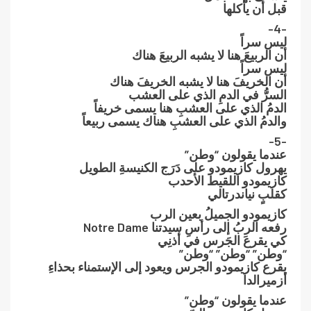
قبل أن يأكلها
-4-
ليس سراً
أن الربيعَ هنا لا يشبه الربيعَ هناك
ليس سراً
أن الخريفَ هنا لا يشبه الخريفَ هناك
السرُّ في الدمِ الذي على العشب
الدمُ الذي على العشبِ هنا يسمى خريفاً
والدمُ الذي على العشبِ هناك يسمى ربيعاً
-5-
عندما يقولون “وطن”
يهرول كازيمودو على دَرَج الكنيسةِ الطويل
كازيمودو اللقيط الأحدب
كقلبٍ نياندرتالي
كازيمودو الجميلُ بعين الرب
رفعه الربُ إلى رأسِ سيدتنا Notre Dame
كي يقرعَ الجَرس في أذنِي
“وطن” “وطن” “وطن”
يقرع كازيمودو الجرس ويعود إلى الإستمناء بحذاءِ
أزميرالدا
عندما يقولون “وطن”