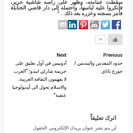
سقطت عمامته، وظهر على رأسه شاشية حرير،
فأنكروا عليه لباسها، واحتمله إلى دار قاضي الحنابلة
فأمر بسجنه وعزره بعد ذلك .. “
+1
Next
Previous
حدود المقدس والمدنس /
أدونيس في أول تعليق على
جورج باتاي
جريمة شارلي ايبدو؛ “العرب
لا يفهمون الثقافة الغربية،
والاسلام تحول الى أيديولوجيا
عنفية”
اترك تعليقاً
لن يتم نشر عنوان بريدك الإلكتروني.
الحقول