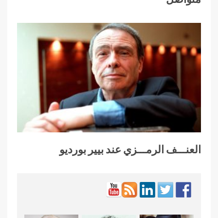
العنـــف الرمـــزي عند بيير بورديو