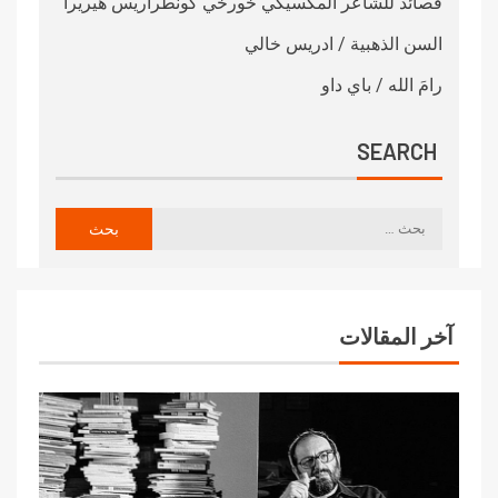
قصائد للشاعر المكسيكي خورخي كونطراريس هيريرا
السن الذهبية / ادريس خالي
رامَ الله / باي داو
SEARCH
آخر المقالات