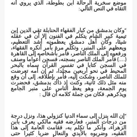
موضع سخرية الرحالة ابن بطوطة، الذي يروي أنه
التقاه في النص التالي:
“وكان بدمشق من كبار الفقهاء الحنابلة تقي الدين إبن
تيمية كبير الشام يتكلم في الفنون إلا أن في عقله
شيئا، وكان أهل دمشق يعظمونه أشد التعظيم،
ويعظهم على المنبر، وتكلم مرة بأمر أنكره الفقهاء،
ورفعوه إلى الملك الناصر، فأمر بأشخاصه إلى القاهرة
(….) فأمر الملك الناصر بسجنه، فسجن أعواما وصنف
في السجن كتابا في تفسير القرآن سماه بالبحر
المحيط في نحو أربعين مجلدا، ثم إن أمه تعرضت
للملك الناصر، وشكت إليه، فأمر بإطلاقه. إلى أن وقع
منه مثل ذلك ثانية، وكنت إذ ذاك بدمشق، فحضرت
يوم الجمعة، وهو يعظ الناس على منبر الجامع
ويذكرهم. فكان من جملة كلامه أن قال :
“إن الله ينزل إلى سماء الدنيا كنزولي هذا، ونزل درجة
من درجات المنبر، فعارضه فقيه مالكي يعرف بابن
الزهراء، وأنكر ما تكلم به، فقامت العامة إلى هذا
الفقيه، وضربوه بالأيدي والنعال ضربا كثيرا حتى