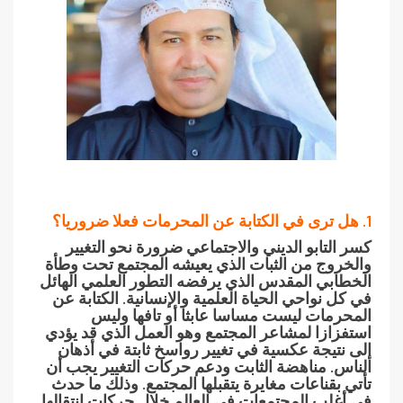
1. هل ترى في الكتابة عن المحرمات فعلا ضروريا؟
كسر التابو الديني والاجتماعي ضرورة نحو التغيير
والخروج من الثبات الذي يعيشه المجتمع تحت وطأة
الخطابي المقدس الذي يرفضه التطور العلمي الهائل
في كل نواحي الحياة العلمية والإنسانية. الكتابة عن
المحرمات ليست مساسا عابثا أو تافها وليس
استفزازا لمشاعر المجتمع وهو العمل الذي قد يؤدي
إلى نتيجة عكسية في تغيير رواسخ ثابتة في أذهان
الناس. مناهضة الثابت ودعم حركات التغيير يجب أن
تأتي بقناعات مغايرة يتقبلها المجتمع. وذلك ما حدث
في أغلب المجتمعات في العالم خلال حركات انتقالها