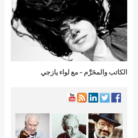
الكاتب والمحَرَّم – مع لواء يازجي