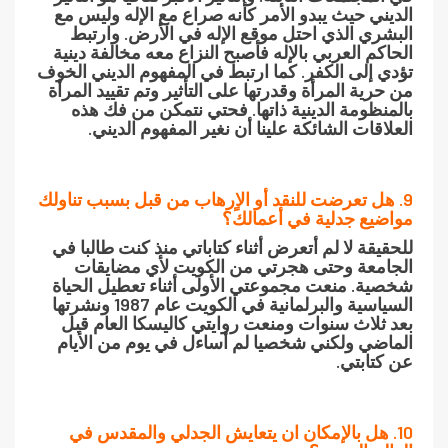
الديني حيث يبدو الأمر كأنه صراع مع الإله وليس مع
البشري الذي احتل موقع الإله في الأرض. وارتبط
الحاكم العربي بالإله فأصبح النزاع معه مخالفة دينية
تؤدي إلى الكفر. كما ارتبط في المفهوم الديني الخوف
من حرية المرأة وقدرتها على التأثير وتم تقييد المرأة
بالمنظومة الدينية ذاتها. فحتي نتمكن من فك هذه
العلاقات الشائكة علينا أن نغير المفهوم الديني.
9. هل تعرضت للنقد أو الاٍرهاب من قبل بسبب تناولك
مواضيع جدلية في أعمالك؟
للحقيقة لا لم أتعرض أثناء كتاباتي منذ كنت طالبا في
الجامعة وحتى هجرتي من الكويت لأي مضايقات
شخصية. منعت مجموعتي الأولى أثناء تعطيل الحياة
السياسية والبرلمانية في الكويت عام 1987 ونشرتها
بعد ثلاث سنوات ومنعت روايتي كاليسكا العام قبل
الماضي ولكني شخصيا لم أساءل في يوم من الأيام
عن كتابتي.
10. هل بالإمكان ان يتعايش الجدلي والمقدس في