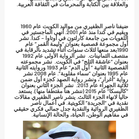
والعلاقة بين الكتابة والمحرمات في الثقافة العربية.
ضيفنا ناصر الظفيري من مواليد الكويت عام 1960
ويقيم في كندا منذ عام 2001. أنهى الماجستير في
اللغويات من جامعة كارلتون في أوتاوا – كندا. نشر
أول مجموعة قصصية بعنوان “وليمة القمر” عام
1990بعد منعها لثلاث سنوات أثناء تشديد ىالرقابة في
منتصف الثمانينات. نشر الرواية الأولى عام 1992
بعنوان “عاشقة الثلج” في الكويت. نشر مجموعته
القصصية الثانية ” أول الدم” عام 1993 وروايته الثانية
عام 1995 بعنوان “سماء مقلوبة”. عام 2008 نشر
رواية “أغرار”، ونشر رواية الصهد كجزء أول ضمن
ثلاثية الجهراء عام 2013. نشر الجزء الثاني بعنوان
“كاليسكا” عام 2015
(ننشر هنا مقتطفا منها).
يستعد
حاليا لانهاء الجزء الثالث. ينشر ناصر الظفيري مقالات
نقدية في “الجريدة” الكويتية. في أعمال ناصر
الظفيري الروائية والنقدية جدل جمالي فكري حقيقي
في مفاهيم الوطن، الحياة، والحالة الإنسانية.