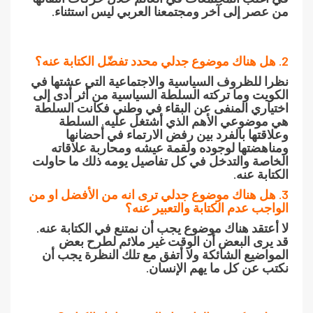
من عصر إلى آخر ومجتمعنا العربي ليس استثناء.
2. هل هناك موضوع جدلي محدد تفضّل الكتابة عنه؟
نظرا للظروف السياسية والاجتماعية التي عشتها في
الكويت وما تركته السلطة السياسية من أثر أدى إلى
اختياري المنفى عن البقاء في وطني فكانت السلطة
هي موضوعي الأهم الذي أشتغل عليه. السلطة
وعلاقتها بالفرد بين رفض الارتماء في أحضانها
ومناهضتها لوجوده ولقمة عيشه ومحاربة علاقاته
الخاصة والتدخل في كل تفاصيل يومه ذلك ما حاولت
الكتابة عنه.
3. هل هناك موضوع جدلي ترى انه من الأفضل او من
الواجب عدم الكتابة والتعبير عنه؟
لا أعتقد هناك موضوع يجب أن نمتنع في الكتابة عنه.
قد يرى البعض أن الوقت غير ملائم لطرح بعض
المواضيع الشائكة ولا أتفق مع تلك النظرة يجب أن
نكتب عن كل ما يهم الإنسان.