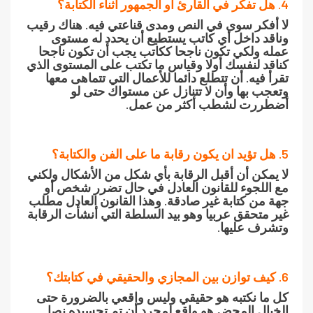
4. هل تفكر في القارئ او الجمهور اثناء الكتابة؟
لا أفكر سوى في النص ومدى قناعتي فيه. هناك رقيب
وناقد داخل أي كاتب يستطيع أن يحدد له مستوى
عمله ولكي تكون ناجحا ككاتب يجب أن تكون ناجحا
كناقد لنفسك أولا وقياس ما تكتب على المستوى الذي
تقرأ فيه. أن تتطلع دائما للأعمال التي تتماهى معها
وتعجب بها وأن لا تتنازل عن مستواك حتى لو
أضطررت لشطب أكثر من عمل.
5. هل تؤيد ان يكون رقابة ما على الفن والكتابة؟
لا يمكن أن أقبل الرقابة بأي شكل من الأشكال ولكني
مع اللجوء للقانون العادل في حال تضرر شخص أو
جهة من كتابة غير صادقة. وهذا القانون العادل مطلب
غير متحقق عربيا وهو بيد السلطة التي أنشأت الرقابة
وتشرف عليها.
6. كيف توازن بين المجازي والحقيقي في كتابتك؟
كل ما نكتبه هو حقيقي وليس واقعي بالضرورة حتى
الخيال المحض هو واقع لمجرد أن تم تجسيده نصا