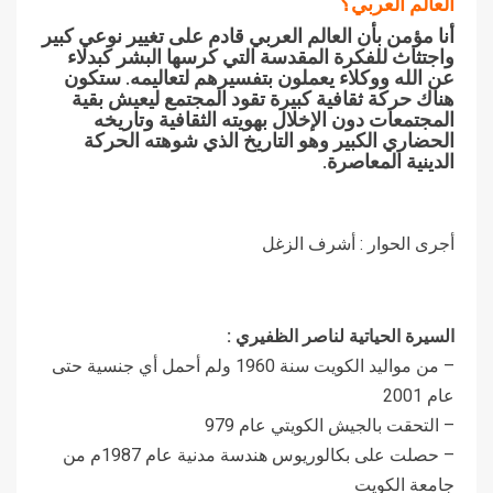
العالم العربي؟
أنا مؤمن بأن العالم العربي قادم على تغيير نوعي كبير
واجتثاث للفكرة المقدسة التي كرسها البشر كبدلاء
عن الله ووكلاء يعملون بتفسيرهم لتعاليمه. ستكون
هناك حركة ثقافية كبيرة تقود المجتمع ليعيش بقية
المجتمعات دون الإخلال بهويته الثقافية وتاريخه
الحضاري الكبير وهو التاريخ الذي شوهته الحركة
الدينية المعاصرة.
أجرى الحوار : أشرف الزغل
السيرة الحياتية لناصر الظفيري :
– من مواليد الكويت سنة 1960 ولم أحمل أي جنسية حتى
عام 2001
– التحقت بالجيش الكويتي عام 979
– حصلت على بكالوريوس هندسة مدنية عام 1987م من
جامعة الكويت