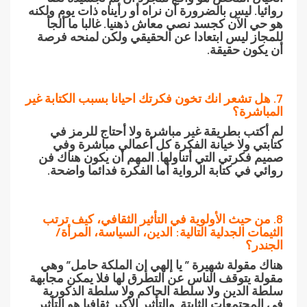
روائيا. ليس بالضرورة أن نراه أو رأيناه ذات يوم ولكنه
هو حي الآن كجسد نصي معاش ذهنيا. غالبا ما ألجأ
للمجاز ليس ابتعادا عن الحقيقي ولكن لمنحه فرصة
أن يكون حقيقة.
7. هل تشعر انك تخون فكرتك احيانا بسبب الكتابة غير
المباشرة؟
لم أكتب بطريقة غير مباشرة ولا أحتاج للرمز في
كتابتي ولا خيانة الفكرة كل أعمالي مباشرة وفي
صميم فكرتي التي أتناولها. المهم أن يكون هناك فن
روائي في كتابة الرواية أما الفكرة فدائما واضحة.
8. من حيث الأولوية في التأثير الثقافي، كيف ترتب
الثيمات الجدلية التالية: الدين، السياسة، المرأة/
الجندر؟
هناك مقولة شهيرة ” يا إلهي إن الملكة حامل” وهي
مقولة يتوقف الناس عن التطرق لها فلا يمكن مجابهة
سلطة الدين ولا سلطة الحاكم ولا سلطة الذكورية
في المجتمعات الثابتة. والتأثير الأكبر ثقافيا هو التأثير