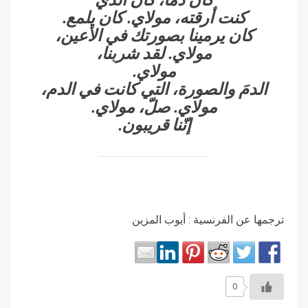
كنت أرقته، مولاي. كان يلمع.
كان يرمينا بصورتك في الأعين،
مولاي. لقد شربنا،
مولاي.
الدمَ والصورة، التي كانت في الدم،
مولاي. صلّ، مولاي.
إنّنا قريبون.
ترجمها عن الفرنسية : أيوب المزين
0