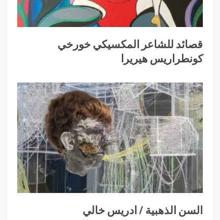
قصائد للشاعر المكسيكي خورخي
كونطراريس هيريرا
السن الذهبية / ادريس خالي