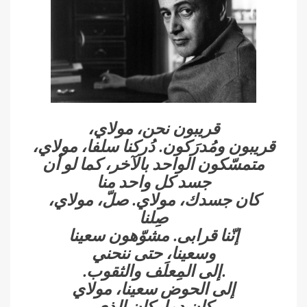
قريبون نحن، مولاي،
قريبون ومُدرَكون. دُركنا سلفا، مولاي،
متمسّكون الواحد بالآخر، كما لو أن
جسد كل واحد منا
كان جسدك، مولاي. صلّ، مولاي،
صِلنا
إنّنا قرابى. مشوّهون سعينا
وسعينا، حتى ننحني
.إلى المِعلَف والثقوب.
إلى الحوض سعينا، مولاي
كان دما، كان الذي